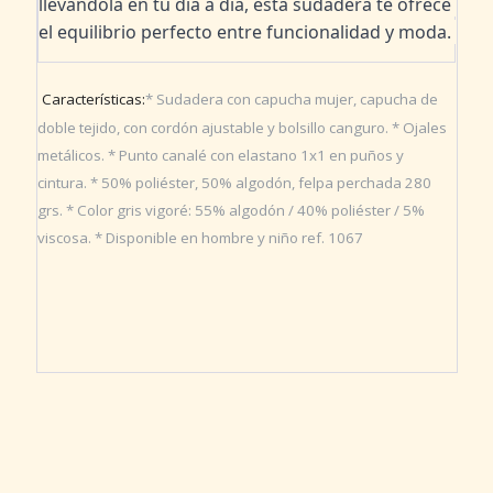
llevándola en tu día a día, esta sudadera te ofrece 
el equilibrio perfecto entre funcionalidad y moda. 
Características:
* Sudadera con capucha mujer, capucha de 
doble tejido, con cordón ajustable y bolsillo canguro. * Ojales 
metálicos. * Punto canalé con elastano 1x1 en puños y 
cintura. * 50% poliéster, 50% algodón, felpa perchada 280 
grs. * Color gris vigoré: 55% algodón / 40% poliéster / 5% 
viscosa. * Disponible en hombre y niño ref. 1067