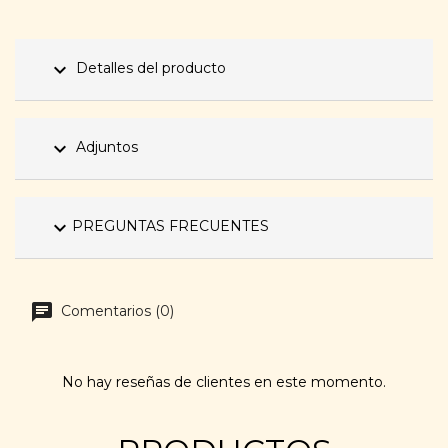
expand_more
Detalles del producto
expand_more
Adjuntos
expand_more
PREGUNTAS FRECUENTES
Comentarios (0)
No hay reseñas de clientes en este momento.