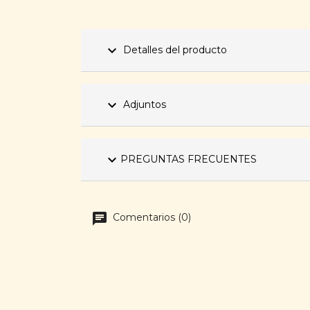
expand_more
Detalles del producto
expand_more
Adjuntos
expand_more
PREGUNTAS FRECUENTES
Comentarios (0)