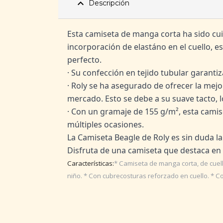
expand_less
Descripción
Esta camiseta de manga corta ha sido cui
incorporación de elastáno en el cuello, 
perfecto.
· Su confección en tejido tubular garanti
·
Roly se ha asegurado de ofrecer la mejor
mercado. Esto se debe a su suave tacto, l
· Con un gramaje de 155 g/m², esta camise
múltiples ocasiones.
La Camiseta Beagle de Roly es sin duda la
Disfruta de una camiseta que destaca en 
Características:
* Camiseta de manga corta, de cuell
niño. * Con cubrecosturas reforzado en cuello. * Co