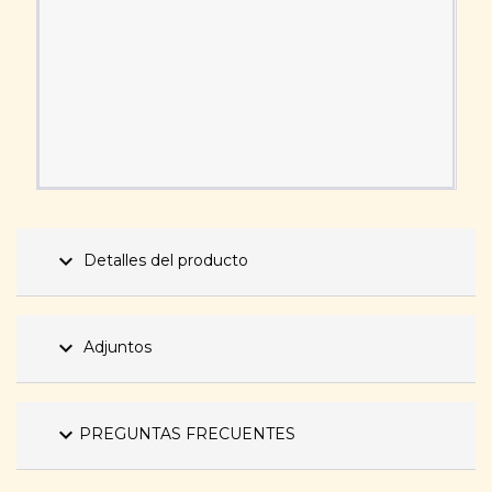
expand_more
Detalles del producto
expand_more
Adjuntos
expand_more
PREGUNTAS FRECUENTES