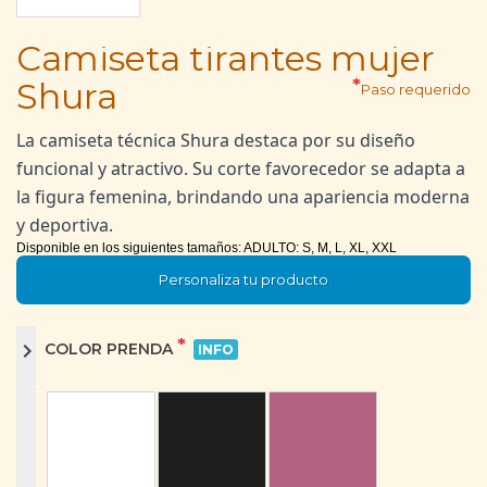
Camiseta tirantes mujer
*
Shura
Paso requerido
La camiseta técnica Shura destaca por su diseño 
funcional y atractivo. Su corte favorecedor se adapta a 
la figura femenina, brindando una apariencia moderna 
y deportiva. 
Disponible en los siguientes tamaños: ADULTO: S, M, L, XL, XXL
Personaliza tu producto
*
chevron_right
COLOR PRENDA
INFO