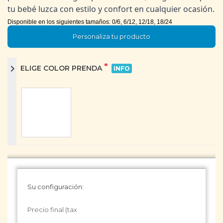
tu bebé luzca con estilo y confort en cualquier ocasión.
Disponible en los siguientes tamaños: 0/6, 6/12, 12/18, 18/24
Personaliza tu producto
*
chevron_right
ELIGE COLOR PRENDA
INFO
Su configuración:
Precio final (tax